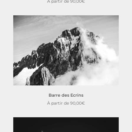
À partir de
90,00
€
Barre des Ecrins
À partir de
90,00
€