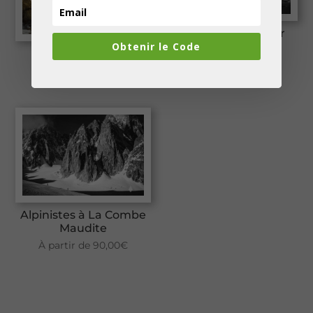
Derniers rayons sur
l’Aiguille du Midi
Obtenir le Code
Arête Kuffner
À partir de
320,00
€
À partir de
90,00
€
Alpinistes à La Combe
Maudite
À partir de
90,00
€