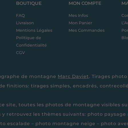
BOUTIQUE
MON COMPTE
MA
FAQ
Mes Infos
Co
Livraison
Mon Panier
L’A
Mentions Légales
Mes Commandes
Por
Politique de
Bl
Confidentialité
CGV
otographe de montagne
Marc Daviet
. Tirages photo
e finitions: tirages simples, encadrés, contrecoll
e site, toutes les photos de montagne visibles s
s y retrouvez les thèmes suivants: photo paysag
to escalade – photo montagne neige – photo ave