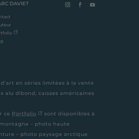
RC DAVIET
ntact
uteur
tfolio
og
 d’art en séries limitées à la vente
és alu dibond, caisses américaines
ur ce
Portfolio
sont disponibles à
e montagne – photo haute
nture – photo paysage arctique