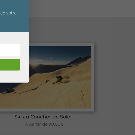
 de votre
Ski au Coucher de Soleil.
À partir de
90,00
€