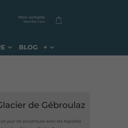
Mon compte
Identifiez-vous
RE
BLOG
+
Glacier de Gébroulaz
 un jour de poudreuse avec les Aiguilles