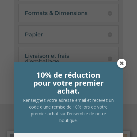
Formats & Dimensions
Papier
Livraison et frais
d’emballage
10% de réduction
pour votre premier
achat.
Renseignez votre adresse email et recevez un
code d'une remise de 10% lors de votre
premier achat sur l'ensemble de notre
Produits similaires
boutique.