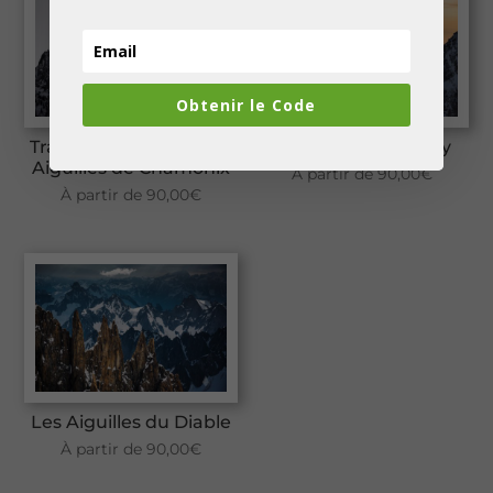
Obtenir le Code
Trait de lumière sur les
L’Arête de Peuterey
Aiguilles de Chamonix
À partir de
90,00
€
À partir de
90,00
€
Les Aiguilles du Diable
À partir de
90,00
€