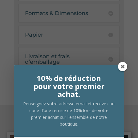
Formats & Dimensions
Papier
Livraison et frais
d’emballage
10% de réduction
pour votre premier
achat.
Renseignez votre adresse email et recevez un
code d'une remise de 10% lors de votre
premier achat sur l'ensemble de notre
Produits similaires
boutique.