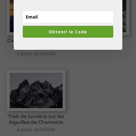
Obtenir le Code
Ciel embrasé au dessus
La Dent du Géant
de l’Aiguille du Midi
À partir de
90,00
€
À partir de
90,00
€
Trait de lumière sur les
Aiguilles de Chamonix
À partir de
90,00
€